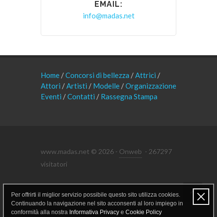
EMAIL:
info@madas.net
Home
/
Concorsi di bellezza
/
Attrici
/
Attori
/
Artisti
/
Modelle
/
Organizzazione
Eventi
/
Contatti
/
Rassegna Stampa
www.madas.net © 2026 -
Onweb
- 267297
visitatori
Per offrirti il miglior servizio possibile questo sito utilizza cookies.
Area riservata
Continuando la navigazione nel sito acconsenti al loro impiego in
conformità alla nostra
Informativa Privacy
e
Cookie Policy