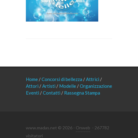
Home
/
Concorsi di bellezza
/
Attrici
/
Attori
/
Artisti
/
Modelle
/
Organizzazione
Eventi
/
Contatti
/
Rassegna Stampa
www.madas.net © 2026 -
Onweb
- 267782
visitatori