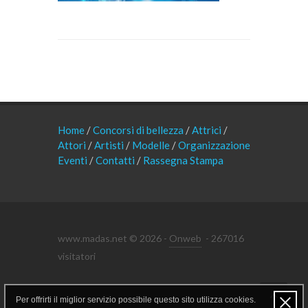
Home
/
Concorsi di bellezza
/
Attrici
/
Attori
/
Artisti
/
Modelle
/
Organizzazione
Eventi
/
Contatti
/
Rassegna Stampa
www.madas.net © 2026 -
Onweb
- 267016
visitatori
Per offrirti il miglior servizio possibile questo sito utilizza cookies.
Area riservata